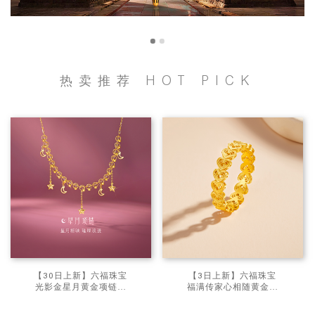
热卖推荐
HOT PICK
【30日上新】六福珠宝
【3日上新】六福珠宝
光影金星月黄金项链碎
福满传家心相随黄金戒
碎冰蕾丝足金套链女双
指古法实心女礼物计价
面佩戴计价
L04G0030DS新品88