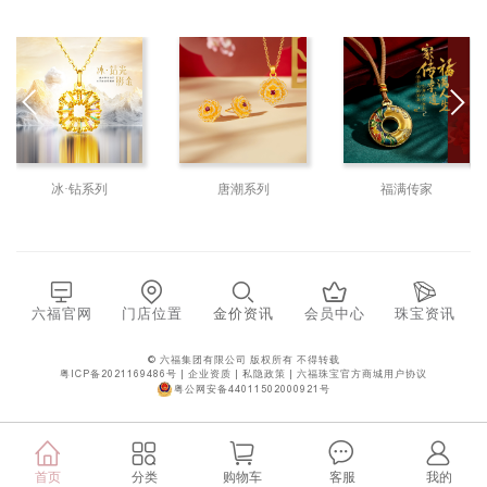
冰·钻系列
唐潮系列
福满传家
六福官网
门店位置
金价资讯
会员中心
珠宝资讯
© 六福集团有限公司 版权所有 不得转载
粤ICP备2021169486号
|
企业资质
|
私隐政策
|
六福珠宝官方商城用户协议
粤公网安备44011502000921号
分类
首页
购物车
客服
我的