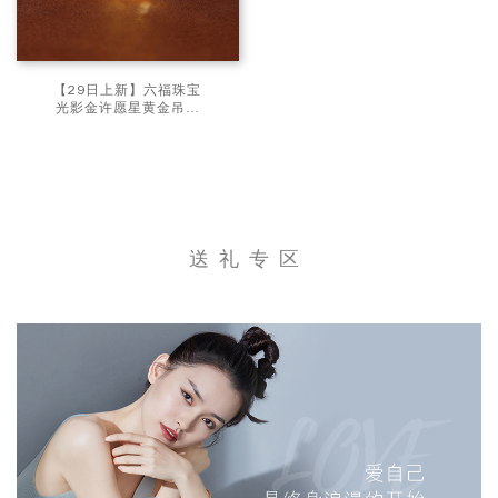
【29日上新】六福珠宝
光影金许愿星黄金吊坠
5G足金手工绕金线女
双面佩戴计价
GJG0275DS星星1
送礼专区