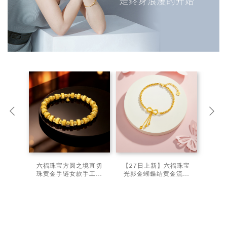
六福珠宝方圆之境直切
【27日上新】六福珠宝
珠黄金手链女款手工拉
光影金蝴蝶结黄金流苏
丝手串计价
手链足金浪漫女款（计
F21G0050DS新品
价）041340ba新品88
722