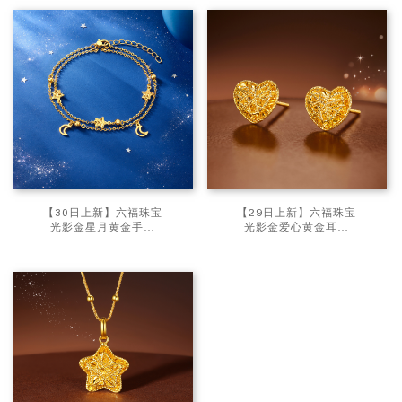
GJG0304DS星月1七
夕礼
【30日上新】六福珠宝
【29日上新】六福珠宝
光影金星月黄金手链
光影金爱心黄金耳钉
5G工艺碎碎冰足金女
5G足金手工绕金线女
款双面佩戴计价
计价GJG0280DS爱心
GJG0285DS星芒1新
1新品84
品88