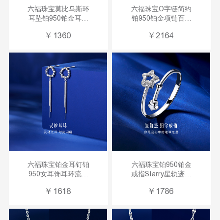
六福珠宝莫比乌斯环
六福珠宝O字链简约
耳坠铂950铂金耳钉
铂950铂金项链百搭
女耳环计价
素链计价
￥
1360
￥
2164
GJPTBE0008
L04TBPN0024A
六福珠宝铂金耳钉铂
六福珠宝铂950铂金
950女耳饰耳环流苏
戒指Starry星轨迹女
款计价
戒送礼计价
￥
1618
￥
1786
L19TBPE0009
HIPTBR0004