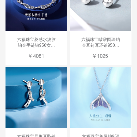
六福珠宝菱感水波纹
六福珠宝啵啵圆珠铂
铂金手链铂950女简
金耳钉耳环铂950女
约素链计价
款耳饰计价
￥
4081
￥
1025
L04TBPB0023
G07TBPE0006
六福珠宝异形耳坠铂
六福珠宝鱼尾铂950