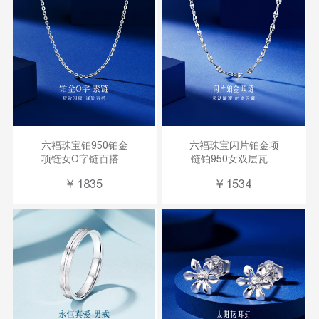
六福珠宝铂950铂金
六福珠宝闪片铂金项
项链女O字链百搭素
链铂950女双层瓦片
链计价
链素链计价
￥
1835
￥
1534
A03TBPN0004
L19TBPN0003