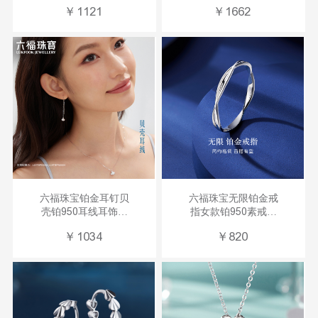
吊坠计价
项链计价
￥
1121
￥
1662
HIPTBP0001
A03TBPN0005
六福珠宝铂金耳钉贝
六福珠宝无限铂金戒
壳铂950耳线耳饰女
指女款铂950素戒指
款送礼计价
尾戒计价
￥
1034
￥
820
L19TBPE0002
G07TBPR0008