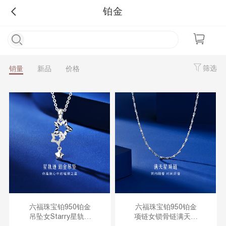
铂金
筛选
销量
新品
价格
六福珠宝铂950铂金
六福珠宝铂950铂金
吊坠女Starry星轨迹
项链女锁骨链满天星