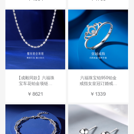
【成毅同款】六福珠
六福珠宝铂950铂金
宝车花铂金项链铂
戒指女皇冠订婚戒指
950素链计价
活口计价
￥
8621
￥
1339
L19TBPN0034
HIPTBR0002