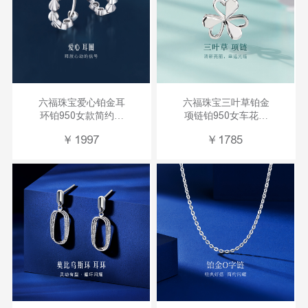
六福珠宝爱心铂金耳
六福珠宝三叶草铂金
环铂950女款简约耳
项链铂950女车花爱
圈耳饰计价
心套链计价
￥
1997
￥
1785
L04TBPE0008
G07TBPN0027