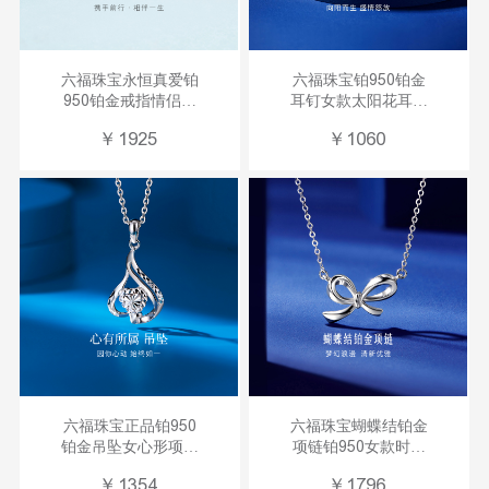
六福珠宝永恒真爱铂
六福珠宝铂950铂金
950铂金戒指情侣男
耳钉女款太阳花耳饰
女对戒计价
送礼计价
￥
1925
￥
1060
F63TBPR0007
HIPTBE0002
六福珠宝正品铂950
六福珠宝蝴蝶结铂金
铂金吊坠女心形项链
项链铂950女款时尚
单坠计价
套链计价
￥
1354
￥
1796
A03TBPP0001
G07TBPN0024铂金2