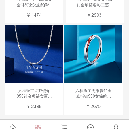
金耳钉女光面铂950
铂金项链鎏彩工艺吊
耳环计价
坠套链计价
￥
1474
￥
2993
GJPTBE0006
GJPTBN0003夏日1
六福珠宝肖邦链铂
六福珠宝无限爱铂金
950铂金项链女百搭
戒指铂950女简约情
素链送礼计价
侣对戒计价
￥
2398
￥
2675
F63TBPN0009
GJPTBR0009