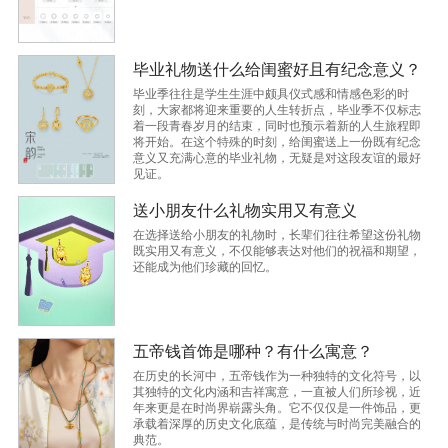
毕业礼物送什么给闺蜜好且有纪念意义？
毕业季往往是学生生涯中颇具仪式感和情感色彩的时
刻，大家都将迎来重要的人生转折点，毕业季不仅标志
着一段青春岁月的结束，同时也预示着新的人生旅程即
将开始。在这个特殊的时刻，给闺蜜送上一份既有纪念
意义又充满心意的毕业礼物，无疑是对这段友谊的最好
见证。
送小朋友什么礼物实用又有意义
在选择送给小朋友的礼物时，长辈们往往希望这份礼物
既实用又有意义，不仅能够表达对他们的祝福和期望，
还能成为他们珍藏的回忆。
五帝钱首饰是哪种？有什么寓意？
在历史的长河中，五帝钱作为一种独特的文化符号，以
其独特的文化内涵和吉祥寓意，一直被人们所珍视，近
年来更是在时尚界崭露头角。它不仅仅是一件饰品，更
承载着深厚的历史文化底蕴，是传统与时尚完美融合的
典范。