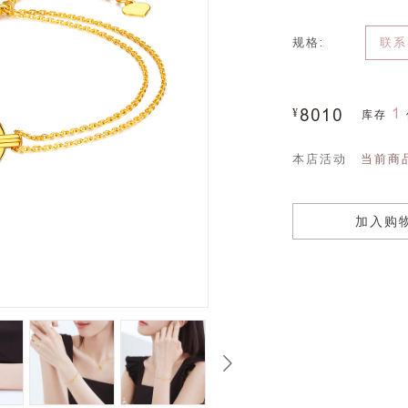
规格:
联系
1
¥
8010
库存
本店活动
当前商
加入购