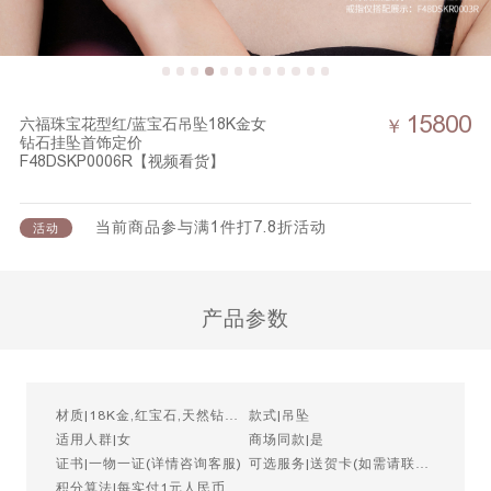
15800
六福珠宝花型红/蓝宝石吊坠18K金女
￥
钻石挂坠首饰定价
F48DSKP0006R【视频看货】
当前商品参与满1件打7.8折活动
活动
产品参数
材质|18K金,红宝石,天然钻石,
款式|吊坠
蓝宝石
适用人群|女
商场同款|是
证书|一物一证(详情咨询客服)
可选服务|送贺卡(如需请联系
客服)
积分算法|每实付1元人民币=1