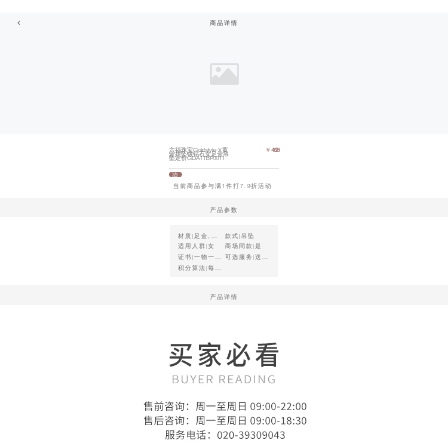
商品详情
六福珠宝Goldstyle·X黄
￥
4628
金挂坠镶钻石女足金吊
坠定价GDA1TBP0011
活
动
当前商品参与满1件打7.9折活动
产品参数
材质|足金,天
款式|吊坠
然钻石
适用人群|女
商场同款|是
证书|一物一证
可选服务|送贺
(详情咨询客
卡(如需请联系
积分算法|每实
服)
客服)
付1元人民币
=1积分
产品详情