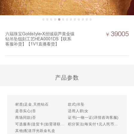
39005
六福珠宝Goldstyle•X丝绒葫芦黄金镶
￥
钻吊坠戗刻工艺HEA0001DS【联系
客服补货】【1V1直播看货】
产品参数
材质|足金,天然钻石
款式|吊坠
是否实心|否
适用人群|女
商场同款|否
证书|一物一证(详情咨询客服)
可选服务|送贺卡(如需请联系
积分算法|每实付1元人民币=1
客服)
积分
其他|配送浮光跃金礼盒