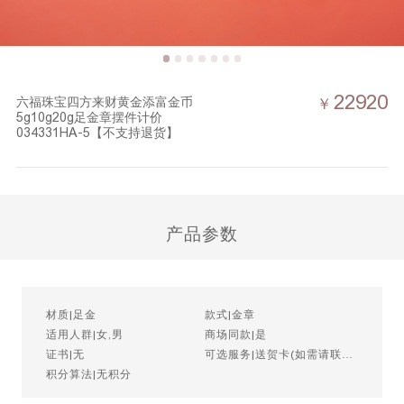
22920
六福珠宝四方来财黄金添富金币
￥
5g10g20g足金章摆件计价
034331HA-5【不支持退货】
产品参数
材质|足金
款式|金章
适用人群|女,男
商场同款|是
证书|无
可选服务|送贺卡(如需请联系
客服)
积分算法|无积分