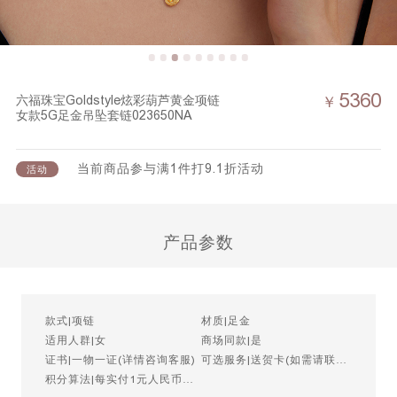
5360
六福珠宝Goldstyle炫彩葫芦黄金项链
￥
女款5G足金吊坠套链023650NA
当前商品参与满1件打9.1折活动
活动
产品参数
款式|项链
材质|足金
适用人群|女
商场同款|是
证书|一物一证(详情咨询客服)
可选服务|送贺卡(如需请联系
客服)
积分算法|每实付1元人民币=1
积分